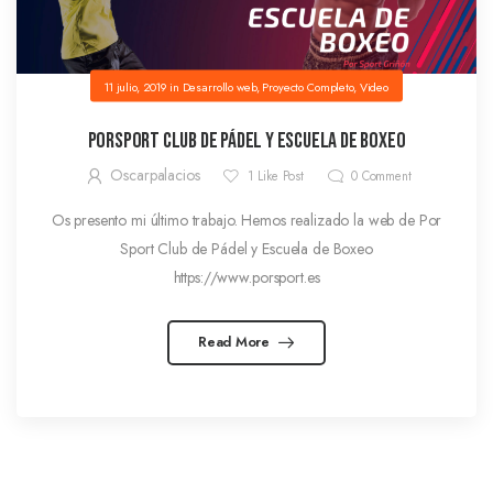
11 julio, 2019
in
Desarrollo web
,
Proyecto Completo
,
Video
PorSport Club de Pádel y Escuela de Boxeo
Oscarpalacios
1
Like Post
0
Comment
Os presento mi último trabajo. Hemos realizado la web de Por
Sport Club de Pádel y Escuela de Boxeo
https://www.porsport.es
Read More