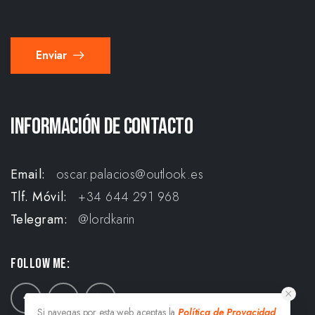
e
*
Enviar
Información de contacto
Email:
oscar.palacios@outlook.es
Tlf. Móvil:
+34 644 291 968
Telegram:
@lordkarin
Follow me:
Si navegas por esta web aceptas la
Política de Provacidad
.